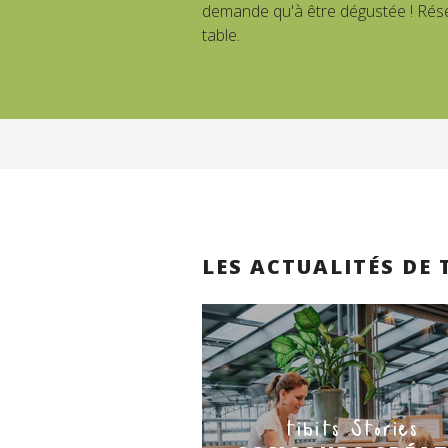
demande qu'à être dégustée ! Rés
table.
LES ACTUALITÉS DE 
tibits Stories