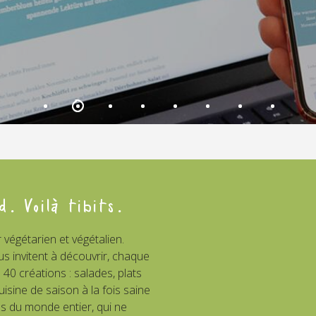
d. Voilà tibits.
r végétarien et végétalien.
us invitent à découvrir, chaque
 40 créations : salades, plats
isine de saison à la fois saine
es du monde entier, qui ne