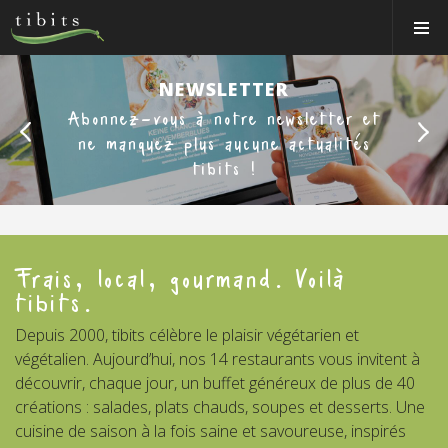
Tibits:
Toggle
Home
Navigat
Main
Navigation
Back
Ne
MANGER
NEWSLETTER
Abonnez-vous à notre newsletter et
HORAIRES
ne manquez plus aucune actualités
RECETTES
tibits !
NEWS
MEMBRE
Frais, local, gourmand. Voilà
À PROPOS
tibits.
VOS ÉVÉNEMENTS
Depuis 2000, tibits célèbre le plaisir végétarien et
végétalien. Aujourd’hui, nos 14 restaurants vous invitent à
Bons & boutique
découvrir, chaque jour, un buffet généreux de plus de 40
Réservations
créations : salades, plats chauds, soupes et desserts. Une
cuisine de saison à la fois saine et savoureuse, inspirés
Connexion