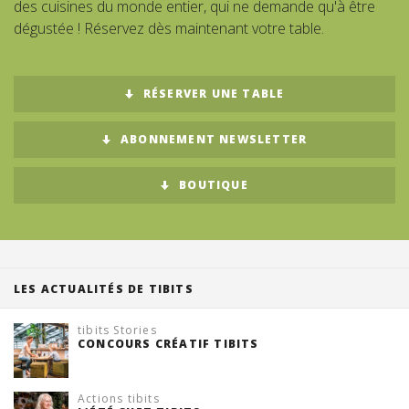
des cuisines du monde entier, qui ne demande qu'à être
dégustée ! Réservez dès maintenant votre table.
Suisse (FR)
RÉSERVER UNE TABLE
ABONNEMENT NEWSLETTER
BOUTIQUE
LES ACTUALITÉS DE TIBITS
tibits Stories
CONCOURS CRÉATIF TIBITS
Actions tibits