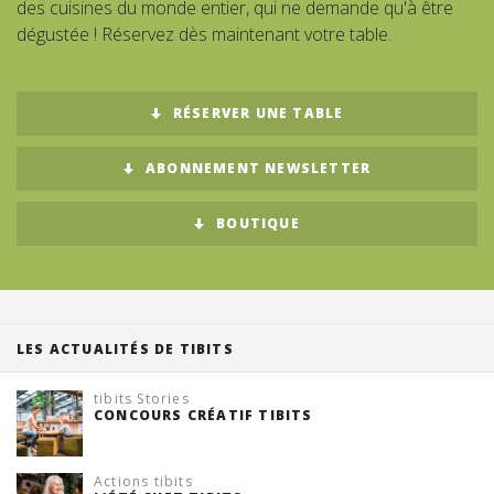
des cuisines du monde entier, qui ne demande qu'à être
dégustée ! Réservez dès maintenant votre table.
Suisse (FR)
RÉSERVER UNE TABLE
ABONNEMENT NEWSLETTER
BOUTIQUE
LES ACTUALITÉS DE TIBITS
tibits Stories
CONCOURS CRÉATIF TIBITS
Actions tibits