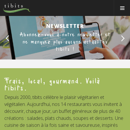
Tibits:
Toggle
Home
Navigat
Main
Navigation
Back
Ne
MANGER
NEWSLETTER
Abonnez-vous à notre newsletter et
HORAIRES
ne manquez plus aucune actualités
RECETTES
tibits !
NEWS
MEMBRE
Frais, local, gourmand. Voilà
À PROPOS
tibits.
VOS ÉVÉNEMENTS
Depuis 2000, tibits célèbre le plaisir végétarien et
végétalien. Aujourd’hui, nos 14 restaurants vous invitent à
Bons & boutique
découvrir, chaque jour, un buffet généreux de plus de 40
Réservations
créations : salades, plats chauds, soupes et desserts. Une
cuisine de saison à la fois saine et savoureuse, inspirés
Connexion