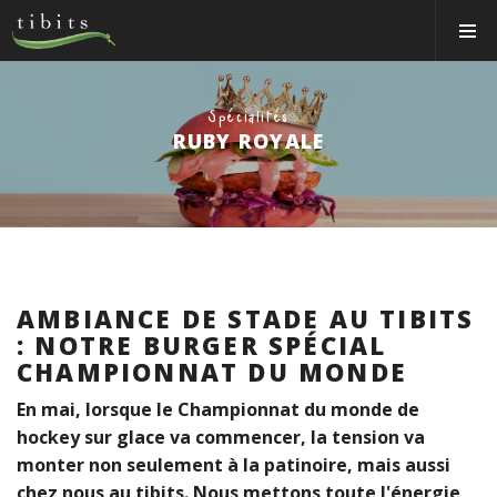
Tibits:
Toggle
Home
Navigat
Main
Navigation
MANGER
Spécialités
HORAIRES
RUBY ROYALE
RECETTES
NEWS
MEMBRE
À PROPOS
AMBIANCE DE STADE AU TIBITS
: NOTRE BURGER SPÉCIAL
VOS ÉVÉNEMENTS
CHAMPIONNAT DU MONDE
Bons & boutique
En mai, lorsque le Championnat du monde de
hockey sur glace va commencer, la tension va
Réservations
monter non seulement à la patinoire, mais aussi
chez nous au tibits. Nous mettons toute l'énergie
Connexion