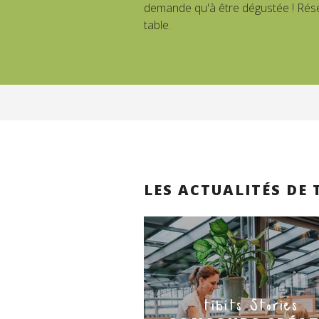
demande qu'à être dégustée ! Rés
table.
LES ACTUALITÉS DE 
tibits Stories