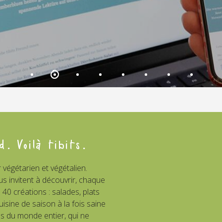
d. Voilà tibits.
r végétarien et végétalien.
us invitent à découvrir, chaque
 40 créations : salades, plats
isine de saison à la fois saine
es du monde entier, qui ne