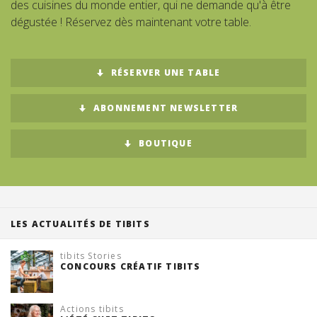
des cuisines du monde entier, qui ne demande qu'à être
dégustée ! Réservez dès maintenant votre table.
Suisse (FR)
RÉSERVER UNE TABLE
ABONNEMENT NEWSLETTER
BOUTIQUE
LES ACTUALITÉS DE TIBITS
tibits Stories
CONCOURS CRÉATIF TIBITS
Actions tibits