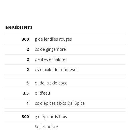
Suisse (FR)
INGRÉDIENTS
300
g de lentilles rouges
2
cc de gingembre
2
petites échalotes
2
cs d'huile de tournesol
5
dl de lait de coco
3,5
dl d'eau
1
cc d'épices tibits Dal Spice
300
g d'épinards frais
Sel et poivre