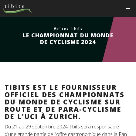
Tibits:
Toggle
Home
Navigat
Main
Navigation
MANGER
Actions tibits
LE CHAMPIONNAT DU MONDE
HORAIRES
DE CYCLISME 2024
RECETTES
NEWS
MEMBRE
À PROPOS
TIBITS EST LE FOURNISSEUR
OFFICIEL DES CHAMPIONNATS
VOS ÉVÉNEMENTS
DU MONDE DE CYCLISME SUR
ROUTE ET DE PARA-CYCLISME
Bons & boutique
DE L'UCI À ZURICH.
Réservations
Du 21 au 29 septembre 2024, tibits sera responsable
d'une grande partie de l'offre gastronomique dans la Fan
Connexion