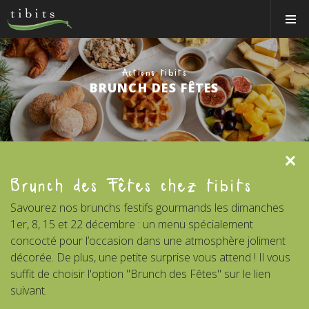
Tibits:
Toggle
Home
Navigat
Main
Navigation
MANGER
Actions tibits
HORAIRES
BRUNCH DES FÊTES
RECETTES
NEWS
Clos
MEMBRE
Brunch des Fêtes chez tibits
À PROPOS
Savourez nos brunchs festifs gourmands les dimanches
VOS ÉVÉNEMENTS
1er, 8, 15 et 22 décembre : un menu spécialement
concocté pour l’occasion dans une atmosphère joliment
Bons & boutique
décorée. De plus, une petite surprise vous attend ! Il vous
suffit de choisir l'option "Brunch des Fêtes" sur le lien
Réservations
suivant.
Connexion