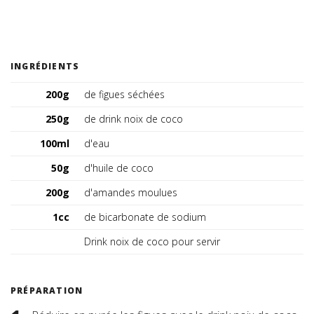
Suisse (FR)
INGRÉDIENTS
200g
de figues séchées
250g
de drink noix de coco
100ml
d'eau
50g
d'huile de coco
200g
d'amandes moulues
1cc
de bicarbonate de sodium
Drink noix de coco pour servir
PRÉPARATION