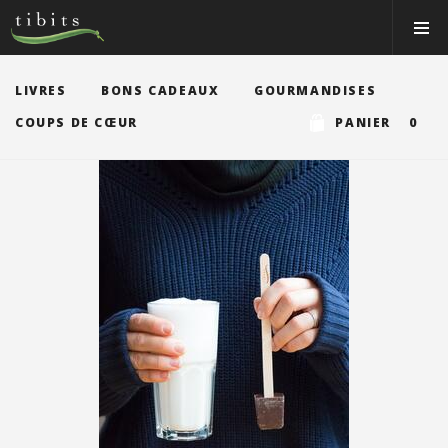
Tibits:
Toggle
Home
Navigat
Main
Navigation
MANGER
LIVRES
BONS CADEAUX
GOURMANDISES
HORAIRES
COUPS DE CŒUR
PANIER 0
RECETTES
NEWS
MEMBRE
À PROPOS
VOS ÉVÉNEMENTS
Bons & boutique
Réservations
Connexion