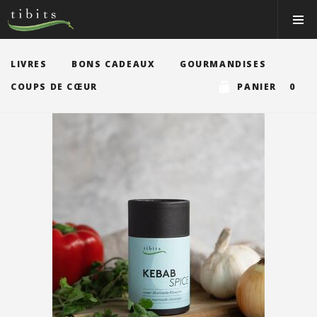
Tibits:
Toggle
Home
Navigat
Main
Navigation
MANGER
LIVRES
BONS CADEAUX
GOURMANDISES
HORAIRES
COUPS DE CŒUR
PANIER 0
RECETTES
NEWS
MEMBRE
À PROPOS
VOS ÉVÉNEMENTS
Bons & boutique
Réservations
Connexion