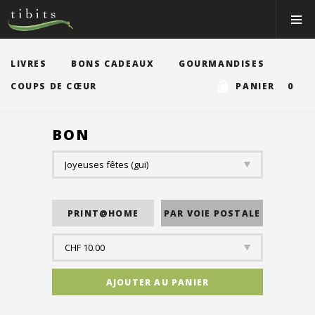
Tibits:
Toggle
Home
Navigat
Main
Navigation
MANGER
LIVRES
BONS CADEAUX
GOURMANDISES
HORAIRES
COUPS DE CŒUR
PANIER 0
RECETTES
BON
NEWS
MEMBRE
À PROPOS
VOS ÉVÉNEMENTS
Bons & boutique
Réservations
Connexion