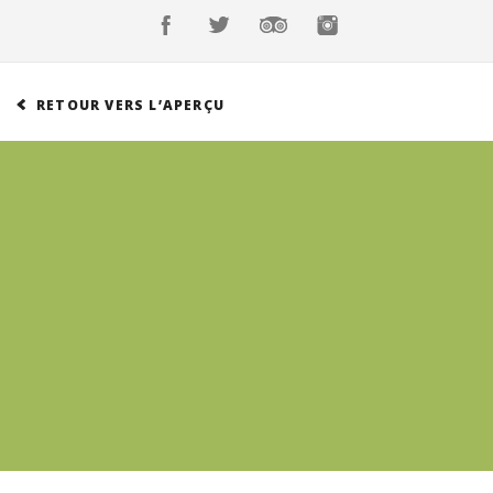
Réservations
Suisse (FR)
Connexion
Suisse (FR)
RETOUR VERS L’APERÇU