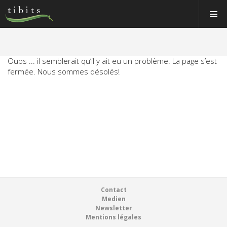
Tibits:
Tibits:
Toggle
Toggle
Home
Home
Navigat
Navigat
Main
Main
Navigation
Navigation
MANGER
HORAIRES
Oups ... il semblerait qu’il y ait eu un problème. La page s’est
MANGER
fermée. Nous sommes désolés!
RECETTES
HORAIRES
NEWS
RECETTES
MEMBRE
NEWS
À PROPOS
MEMBRE
VOS ÉVÉNEMENTS
À PROPOS
Bons & boutique
Footer
Contact
VOS ÉVÉNEMENTS
Medien
Réservations
Newsletter
Bons & boutique
Mentions légales
Connexion