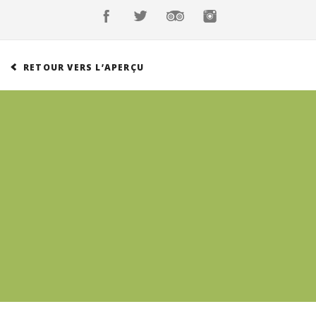
Réservations
Suisse (FR)
Connexion
Suisse (FR)
RETOUR VERS L’APERÇU