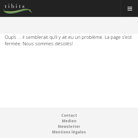
Tibits:
Tibits:
Toggle
Toggle
Home
Home
Navigat
Navigat
Main
Main
Navigation
Navigation
MANGER
HORAIRES
Oups ... il semblerait qu’il y ait eu un problème. La page s’est
MANGER
fermée. Nous sommes désolés!
RECETTES
HORAIRES
NEWS
RECETTES
MEMBRE
NEWS
À PROPOS
MEMBRE
VOS ÉVÉNEMENTS
À PROPOS
Bons & boutique
Footer
Contact
VOS ÉVÉNEMENTS
Medien
Réservations
Newsletter
Bons & boutique
Mentions légales
Connexion