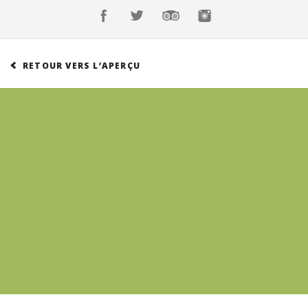
Réservations
Suisse (FR)
Connexion
Suisse (FR)
RETOUR VERS L’APERÇU