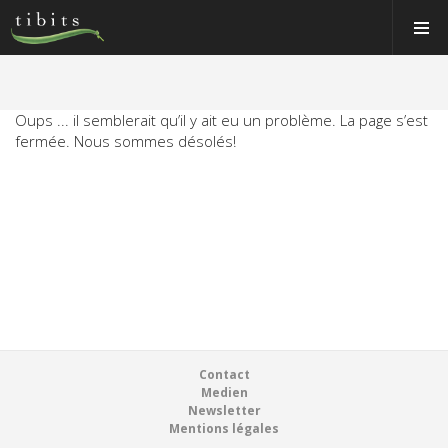
Tibits:
Tibits:
Toggle
Toggle
Home
Home
Navigat
Navigat
Main
Main
Navigation
Navigation
MANGER
HORAIRES
Oups ... il semblerait qu’il y ait eu un problème. La page s’est
MANGER
fermée. Nous sommes désolés!
RECETTES
HORAIRES
NEWS
RECETTES
MEMBRE
NEWS
À PROPOS
MEMBRE
VOS ÉVÉNEMENTS
À PROPOS
Bons & boutique
Footer
Contact
VOS ÉVÉNEMENTS
Medien
Réservations
Newsletter
Bons & boutique
Mentions légales
Connexion