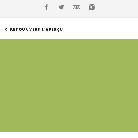
Réservations
Suisse (FR)
Connexion
Suisse (FR)
RETOUR VERS L’APERÇU