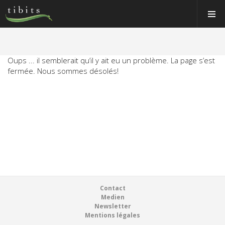
Tibits:
Tibits:
Toggle
Toggle
Home
Home
Navigat
Navigat
Main
Main
Navigation
Navigation
MANGER
HORAIRES
Oups ... il semblerait qu’il y ait eu un problème. La page s’est
MANGER
fermée. Nous sommes désolés!
RECETTES
HORAIRES
NEWS
RECETTES
MEMBRE
NEWS
À PROPOS
MEMBRE
VOS ÉVÉNEMENTS
À PROPOS
Bons & boutique
Footer
Contact
VOS ÉVÉNEMENTS
Medien
Réservations
Newsletter
Bons & boutique
Mentions légales
Connexion