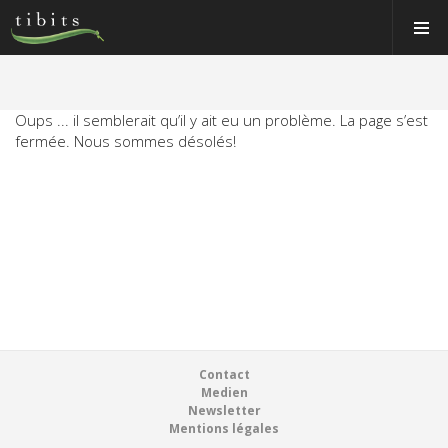
Tibits:
Tibits:
Toggle
Toggle
Home
Home
Navigat
Navigat
Main
Main
Navigation
Navigation
MANGER
HORAIRES
Oups ... il semblerait qu’il y ait eu un problème. La page s’est
MANGER
fermée. Nous sommes désolés!
RECETTES
HORAIRES
NEWS
RECETTES
MEMBRE
NEWS
À PROPOS
MEMBRE
VOS ÉVÉNEMENTS
À PROPOS
Bons & boutique
Footer
Contact
VOS ÉVÉNEMENTS
Medien
Réservations
Newsletter
Bons & boutique
Mentions légales
Connexion