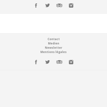
Réservations
Suisse (FR)
Connexion
Suisse (FR)
Footer
Contact
Medien
Newsletter
Mentions légales