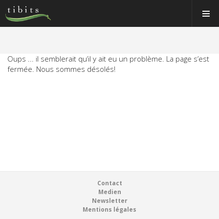
Tibits:
Tibits:
Toggle
Toggle
Home
Home
Navigat
Navigat
Main
Main
Navigation
Navigation
MANGER
HORAIRES
Oups ... il semblerait qu’il y ait eu un problème. La page s’est
MANGER
fermée. Nous sommes désolés!
RECETTES
HORAIRES
NEWS
RECETTES
MEMBRE
NEWS
À PROPOS
MEMBRE
VOS ÉVÉNEMENTS
À PROPOS
Bons & boutique
Footer
Contact
VOS ÉVÉNEMENTS
Medien
Réservations
Newsletter
Bons & boutique
Mentions légales
Connexion