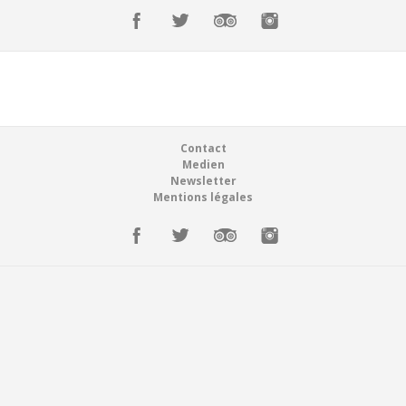
Réservations
Suisse (FR)
Connexion
Suisse (FR)
Footer
Contact
Medien
Newsletter
Mentions légales