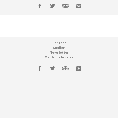
Réservations
Suisse (FR)
Connexion
Suisse (FR)
Footer
Contact
Medien
Newsletter
Mentions légales