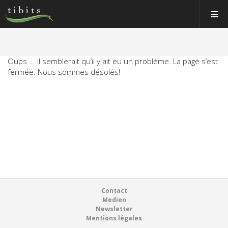
Tibits:
Tibits:
Toggle
Toggle
Home
Home
Navigat
Navigat
Main
Main
Navigation
Navigation
MANGER
HORAIRES
Oups ... il semblerait qu’il y ait eu un problème. La page s’est
MANGER
fermée. Nous sommes désolés!
RECETTES
HORAIRES
NEWS
RECETTES
MEMBRE
NEWS
À PROPOS
MEMBRE
VOS ÉVÉNEMENTS
À PROPOS
Bons & boutique
Footer
Contact
VOS ÉVÉNEMENTS
Medien
Réservations
Newsletter
Bons & boutique
Mentions légales
Connexion