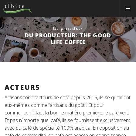
Tibits:
Toggle
Home
Navigat
Main
Navigation
MANGER
Du producteur
DU PRODUCTEUR: THE GOOD
HORAIRES
LIFE COFFEE
RECETTES
NEWS
MEMBRE
À PROPOS
ACTEURS
Artisans torréfacteurs de café depuis 2015, ils se qualifient
VOS ÉVÉNEMENTS
eux-mêmes comme “artisans du goût”. Et pour
Bons & boutique
commencer, il faut la bonne matière première, le café vert.
Et pas n’importe quel café, ils se fournissent exclusivement
Réservations
avec du café de spécialité 100% arabica. En opposition au
café de commodité, ce café est acheté en connaissance
Connexion