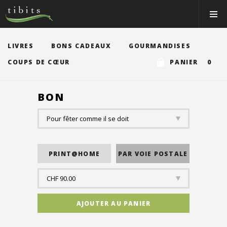
Tibits:
Toggle
Home
Navigat
Main
Navigation
MANGER
LIVRES
BONS CADEAUX
GOURMANDISES
HORAIRES
COUPS DE CŒUR
PANIER 0
RECETTES
BON
NEWS
MEMBRE
À PROPOS
VOS ÉVÉNEMENTS
Bons & boutique
Réservations
Connexion