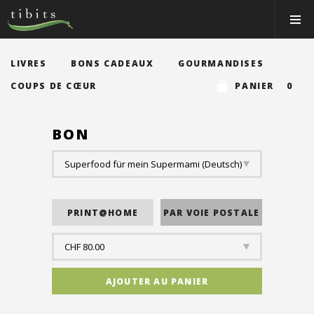
Tibits:
Toggle
Home
Navigat
Main
Navigation
MANGER
LIVRES
BONS CADEAUX
GOURMANDISES
HORAIRES
COUPS DE CŒUR
PANIER 0
RECETTES
BON
NEWS
MEMBRE
À PROPOS
VOS ÉVÉNEMENTS
Bons & boutique
Réservations
Connexion