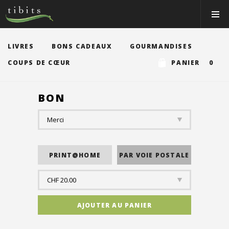
Tibits:
Toggle
Home
Navigat
Main
Navigation
MANGER
LIVRES
BONS CADEAUX
GOURMANDISES
HORAIRES
COUPS DE CŒUR
PANIER 0
RECETTES
BON
NEWS
MEMBRE
À PROPOS
VOS ÉVÉNEMENTS
Bons & boutique
Réservations
Connexion