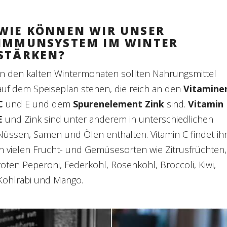
WIE KÖNNEN WIR UNSER
IMMUNSYSTEM IM WINTER
STÄRKEN?
n den kalten Wintermonaten sollten Nahrungsmittel
auf dem Speiseplan stehen, die reich an den
Vitamine
C
und E und dem
Spurenelement Zink
sind.
Vitamin
E
und Zink sind unter anderem in unterschiedlichen
Nüssen, Samen und Ölen enthalten. Vitamin C findet ih
in vielen Frucht- und Gemüsesorten wie Zitrusfrüchten,
roten Peperoni, Federkohl, Rosenkohl, Broccoli, Kiwi,
Kohlrabi und Mango.