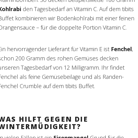
Kohlrabi
den Tagesbedarf an Vitamin C. Auf dem tibits
Buffet kombinieren wir Bodenkohlrabi mit einer feinen
Orangensauce – für die doppelte Portion Vitamin C.
Ein hervorragender Lieferant für Vitamin E ist
Fenchel
,
schon 200 Gramm des
rohen Gemüses decken
unseren Tagesbedarf
von 12 Milligramm. Ihr findet
Fenchel als
feine Gemüsebeilage und als Randen-
Fenchel
Crumble auf dem tibits Buffet.
WAS HILFT GEGEN DIE
WINTERMÜDIGKEIT?
In vielen Fällen ist ein
Eisenmangel
Grund für die