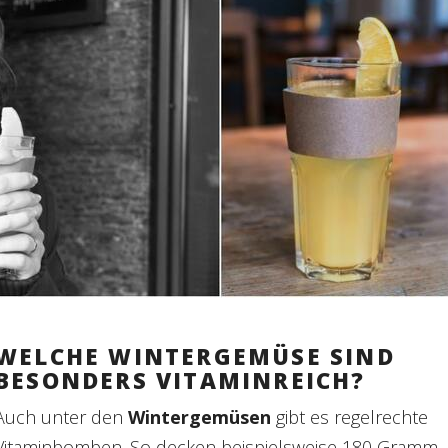
WELCHE WINTERGEMÜSE SIND
BESONDERS VITAMINREICH?
Auch unter den
Wintergemüsen
gibt es regelrechte
Vitaminbomben. So decken beispielsweise 180 Gramm