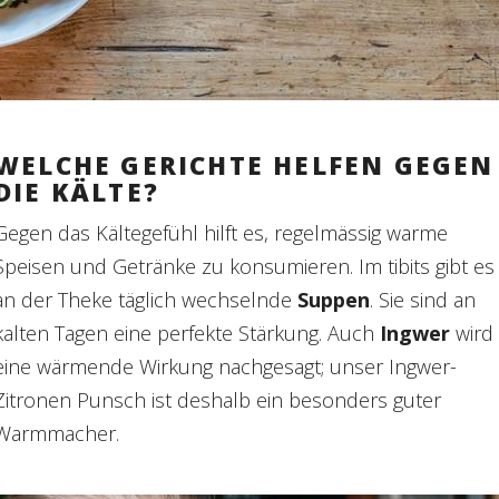
WELCHE GERICHTE HELFEN GEGEN
DIE KÄLTE?
Gegen das Kältegefühl hilft es, regelmässig warme
Speisen und Getränke zu konsumieren. Im tibits gibt es
an der Theke täglich
wechselnde
Suppen
. Sie sind an
kalten Tagen
eine perfekte Stärkung. Auch
Ingwer
wird
eine wärmende Wirkung nachgesagt; unser Ingwer-
Zitronen Punsch ist deshalb ein besonders guter
Warmmacher.