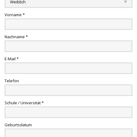
Tischreservation
Vorname *
Login
Schweiz (DE)
Nachname *
E-Mail *
Telefon
Schule / Universität *
Geburtsdatum