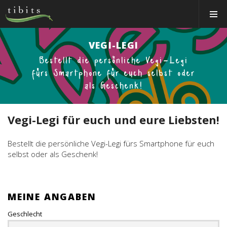
Tibits:
Toggle
Home
Navigat
Main
Navigation
ESSEN&TRINKEN
VEGI-LEGI
Bestellt die persönliche Vegi-Legi
RESTAURANTS
fürs Smartphone für euch selbst oder
NEWS
als Geschenk!
EVENTS
Vegi-Legi für euch und eure Liebsten!
MEMBER
ÜBER UNS
Bestellt die persönliche Vegi-Legi fürs Smartphone für euch
selbst oder als Geschenk!
EVENTRÄUME
CATERING
MEINE ANGABEN
Jobs
Geschlecht
Gutscheine & Shop