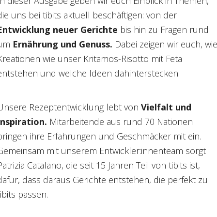
In dieser Ausgabe geben wir euch Einblick in Themen,
die uns bei tibits aktuell beschäftigen: von der
Entwicklung neuer Gerichte
bis hin zu Fragen rund
um
Ernährung und Genuss.
Dabei zeigen wir euch, wi
Kreationen wie unser Kritamos-Risotto mit Feta
entstehen und welche Ideen dahinterstecken.
Unsere Rezeptentwicklung lebt von
Vielfalt und
Inspiration.
Mitarbeitende aus rund 70 Nationen
bringen ihre Erfahrungen und Geschmäcker mit ein.
Gemeinsam mit unserem Entwickler:innenteam sorgt
Patrizia Catalano, die seit 15 Jahren Teil von tibits ist,
dafür, dass daraus Gerichte entstehen, die perfekt zu
tibits passen.