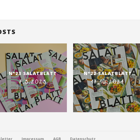
OSTS
N°23 SALATBLATT
N°22 SALATBLATT
7.5.2025
17.10.2024
letter
Impressum
AGB
Datenschutz