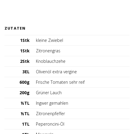
Tischreservation
Login
ZUTATEN
Schweiz (DE)
1Stk
kleine Zwiebel
1Stk
Zitronengras
2Stk
Knoblauchzehe
3EL
Olivenöl extra vergine
600g
Frische Tomaten sehr reif
200g
Grüner Lauch
½TL
Ingwer gemahlen
½TL
Zitronenpfeffer
1TL
Peperoncini-Öl