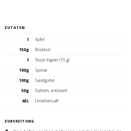
Tischreservation
Login
ZUTATEN
Schweiz (DE)
1
Apfel
150g
Brokkoli
1
Stück Ingwer (15 g)
100g
Spinat
100g
Salatgurke
50g
Datteln, entsteint
4EL
Limettensaft
ZUBEREITUNG