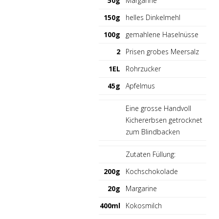
50g
Margarine
150g
helles Dinkelmehl
100g
gemahlene Haselnüsse
2
Prisen grobes Meersalz
1EL
Rohrzucker
45g
Apfelmus
Eine grosse Handvoll
Kichererbsen getrocknet
zum Blindbacken
Zutaten Füllung:
200g
Kochschokolade
20g
Margarine
400ml
Kokosmilch