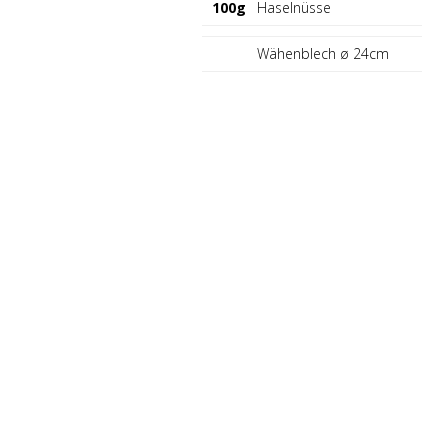
100g
Haselnüsse
Wähenblech ø 24cm