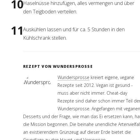
Haselnüsse hinzufügen, alles vermengen und über
den Teigboden verteilen.
Auskühlen lassen und für ca. 5 Stunden in den
Kühlschrank stellen.
REZEPT VON WUNDERSPROSSE
Wundersprosse
kreiert eigene, vegane
Rezepte seit 2012. Vegan ist gesund -
muss aber nicht immer. Cheat-day
Rezepte sind daher schon immer Teil de
Wundersprosse. Angefangen mit vegane
Desserts und der Frage, wie man das Ei ersetzen kann, ha
die Mission begonnen. Die beinahe unendliche Artenvielfal
an existierendem Grünzeug auf dieser Erde bietet die
Grundlage zu den Haupt-und Vorspeisen.