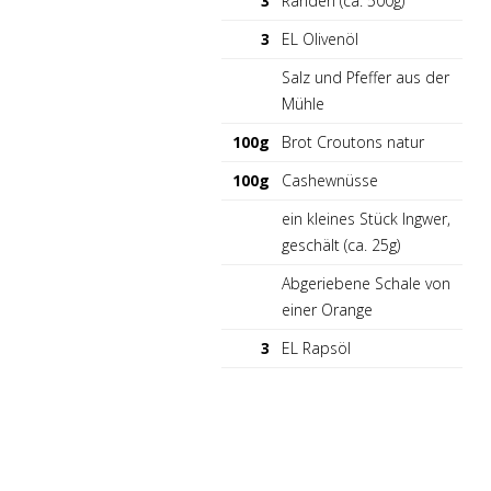
3
Randen (ca. 500g)
3
EL Olivenöl
Salz und Pfeffer aus der
Mühle
100g
Brot Croutons natur
100g
Cashewnüsse
ein kleines Stück Ingwer,
geschält (ca. 25g)
Abgeriebene Schale von
einer Orange
3
EL Rapsöl