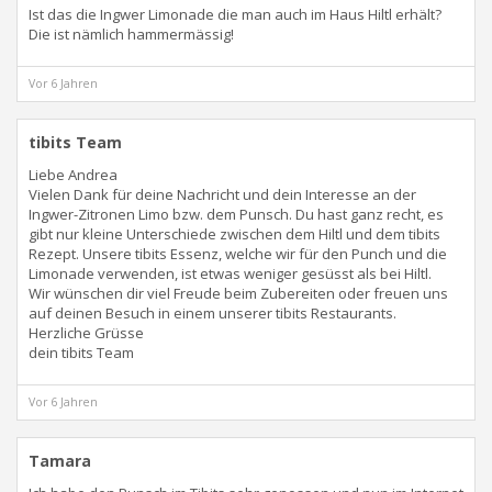
Ist das die Ingwer Limonade die man auch im Haus Hiltl erhält?
Die ist nämlich hammermässig!
Vor 6 Jahren
tibits Team
Liebe Andrea
Vielen Dank für deine Nachricht und dein Interesse an der
Ingwer-Zitronen Limo bzw. dem Punsch. Du hast ganz recht, es
gibt nur kleine Unterschiede zwischen dem Hiltl und dem tibits
Rezept. Unsere tibits Essenz, welche wir für den Punch und die
Limonade verwenden, ist etwas weniger gesüsst als bei Hiltl.
Wir wünschen dir viel Freude beim Zubereiten oder freuen uns
auf deinen Besuch in einem unserer tibits Restaurants.
Herzliche Grüsse
dein tibits Team
Vor 6 Jahren
Tamara