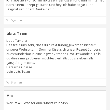
Ich habe den Punsch im Tibits sehr genossen und nun im Internet
nach einem Rezept gesucht. Und hey, ich habe sogar Euer
Original gefunden! Danke dafür!
Vor 5 Jahren
tibits Team
Liebe Tamara
Das freut uns sehr, dass du direkt fündig geworden bist auf
unserer Webseite. Im Sommer lässt sich unser Rezept übrigens
auch wunderbar in eine Ingwer-Zitronen Limo umwandeln. Falls
du diese mal probieren möchtest, erhältst du sie ebenfalls
ganzjährig im tibits.
Herzliche Grüsse
dein tibits Team
Vor 5 Jahren
Mia
Warum 4EL Wasser drin? Macht kein Sinn...