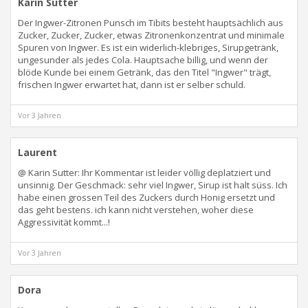
Karin Sutter
Der Ingwer-Zitronen Punsch im Tibits besteht hauptsächlich aus
Zucker, Zucker, Zucker, etwas Zitronenkonzentrat und minimale
Spuren von Ingwer. Es ist ein widerlich-klebriges, Sirupgetränk,
ungesunder als jedes Cola. Hauptsache billig, und wenn der
blöde Kunde bei einem Getränk, das den Titel "Ingwer" trägt,
frischen Ingwer erwartet hat, dann ist er selber schuld.
Vor 3 Jahren
Laurent
@ Karin Sutter: Ihr Kommentar ist leider völlig deplatziert und
unsinnig. Der Geschmack: sehr viel Ingwer, Sirup ist halt süss. Ich
habe einen grossen Teil des Zuckers durch Honig ersetzt und
das geht bestens. ich kann nicht verstehen, woher diese
Aggressivität kommt...!
Vor 3 Jahren
Dora