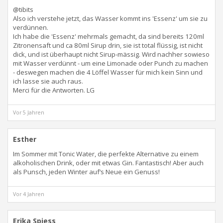
@tibits
Also ich verstehe jetzt, das Wasser kommt ins 'Essenz' um sie zu
verdünnen.
Ich habe die 'Essenz' mehrmals gemacht, da sind bereits 120ml
Zitronensaft und ca 80ml Sirup drin, sie ist total flüssig, ist nicht
dick, und ist überhaupt nicht Sirup-mässig. Wird nachher sowieso
mit Wasser verdünnt - um eine Limonade oder Punch zu machen
- deswegen machen die 4 Löffel Wasser für mich kein Sinn und
ich lasse sie auch raus.
Merci für die Antworten. LG
Vor 5 Jahren
Esther
Im Sommer mit Tonic Water, die perfekte Alternative zu einem
alkoholischen Drink, oder mit etwas Gin. Fantastisch! Aber auch
als Punsch, jeden Winter auf‘s Neue ein Genuss!
Vor 4 Jahren
Erika Spiess