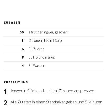
Tischreservation
Login
ZUTATEN
Schweiz (DE)
50
g frischer Ingwer, geschält
3
Zitronen (120 ml Saft)
6
EL Zucker
8
EL Holundersirup
4
EL Wasser
ZUBEREITUNG
Ingwer in Stücke schneiden, Zitronen auspressen.
Alle Zutaten in einen Standmixer geben und 5 Minuten