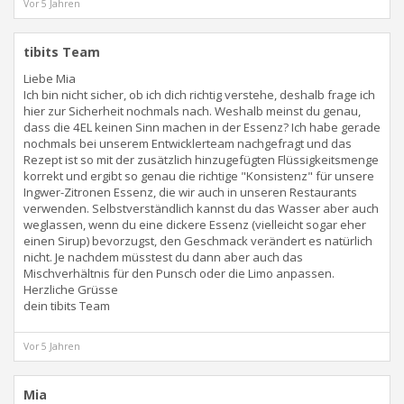
Vor 5 Jahren
tibits Team
Liebe Mia
Ich bin nicht sicher, ob ich dich richtig verstehe, deshalb frage ich
hier zur Sicherheit nochmals nach. Weshalb meinst du genau,
dass die 4EL keinen Sinn machen in der Essenz? Ich habe gerade
nochmals bei unserem Entwicklerteam nachgefragt und das
Rezept ist so mit der zusätzlich hinzugefügten Flüssigkeitsmenge
korrekt und ergibt so genau die richtige "Konsistenz" für unsere
Ingwer-Zitronen Essenz, die wir auch in unseren Restaurants
verwenden. Selbstverständlich kannst du das Wasser aber auch
weglassen, wenn du eine dickere Essenz (vielleicht sogar eher
einen Sirup) bevorzugst, den Geschmack verändert es natürlich
nicht. Je nachdem müsstest du dann aber auch das
Mischverhältnis für den Punsch oder die Limo anpassen.
Herzliche Grüsse
dein tibits Team
Vor 5 Jahren
Mia