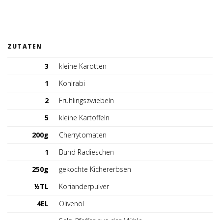
Tischreservation
Login
ZUTATEN
Schweiz (DE)
3
kleine Karotten
1
Kohlrabi
2
Frühlingszwiebeln
5
kleine Kartoffeln
200g
Cherrytomaten
1
Bund Radieschen
250g
gekochte Kichererbsen
½TL
Korianderpulver
4EL
Olivenöl