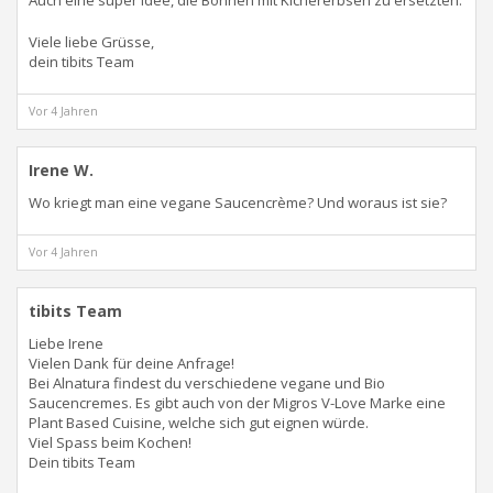
Auch eine super Idee, die Bohnen mit Kichererbsen zu ersetzten.
Viele liebe Grüsse,
dein tibits Team
Vor 4 Jahren
Irene W.
Wo kriegt man eine vegane Saucencrème? Und woraus ist sie?
Vor 4 Jahren
tibits Team
Liebe Irene
Vielen Dank für deine Anfrage!
Bei Alnatura findest du verschiedene vegane und Bio
Saucencremes. Es gibt auch von der Migros V-Love Marke eine
Plant Based Cuisine, welche sich gut eignen würde.
Viel Spass beim Kochen!
Dein tibits Team