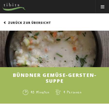
Tibits:
Toggle
Home
Navigat
Main
Navigation
ESSEN&TRINKEN
ZURÜCK ZUR ÜBERSICHT
RESTAURANTS
NEWS
EVENTS
MEMBER
ÜBER UNS
BÜNDNER GEMÜSE-GERSTEN-
EVENTRÄUME
SUPPE
CATERING
45 Minuten
4 Personen
Jobs
Gutscheine & Shop