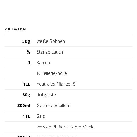
Tischreservation
Login
ZUTATEN
Schweiz (DE)
50g
weiße Bohnen
¼
Stange Lauch
1
Karotte
⅕ Sellerieknolle
1EL
neutrales Pflanzenöl
80g
Rollgerste
300ml
Gemüsebouillon
1TL
Salz
weisser Pfeffer aus der Mühle