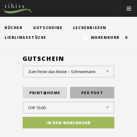
Tibits:
Toggle
Home
Navigat
Main
Navigation
ESSEN&TRINKEN
BÜCHER
GUTSCHEINE
LECKERBISSEN
RESTAURANTS
LIEBLINGSSTÜCKE
WARENKORB 0
NEWS
GUTSCHEIN
EVENTS
MEMBER
ÜBER UNS
EVENTRÄUME
CATERING
Jobs
Gutscheine & Shop