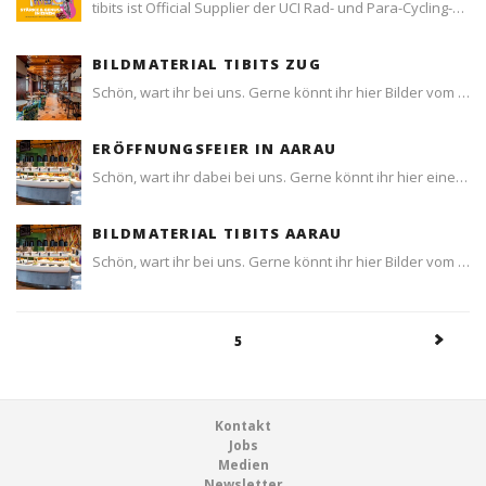
tibits ist Official Supplier der UCI Rad- und Para-Cycling-Strassen-WM in Zürich.
BILDMATERIAL TIBITS ZUG
Schön, wart ihr bei uns. Gerne könnt ihr hier Bilder vom Lokal, der Enthüllung und den Drohnenrundflug ansehen und herunterladen
ERÖFFNUNGSFEIER IN AARAU
Schön, wart ihr dabei bei uns. Gerne könnt ihr hier eine Vorschau der BIlder ansehen und den rest herunterladen.
BILDMATERIAL TIBITS AARAU
Schön, wart ihr bei uns. Gerne könnt ihr hier Bilder vom Lokal, der Enthüllung und den Drohnenrundflug ansehen und herunterladen
5
Footer
Kontakt
Jobs
Medien
Newsletter