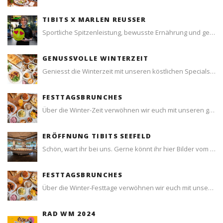
Tischreservation
TIBITS X MARLEN REUSSER
Sportliche Spitzenleistung, bewusste Ernährung und gemeinsame Werte. Erfahrt, wie Marlen Reusser und tibits seit Jahren gemeinsam unterwegs sind und warum aus dieser Zusammenarbeit weit mehr entstanden ist als erfolgreiche Produkte.
Login
GENUSSVOLLE WINTERZEIT
Schweiz (DE)
Geniesst die Winterzeit mit unseren köstlichen Specials! Von unserem beliebten Beet Wellington über genussvolle Adventsbrunches bis hin zu köstlichen Apéroplatten – im Blogpost findet ihr eine Übersicht über unsere verschiedenen Winterspecials.
FESTTAGSBRUNCHES
Über die Winter-Zeit verwöhnen wir euch mit unseren genussvollen Festtagsbrunches. Geniesst unser festliches Angebot in hübsch dekorierter Atmosphäre.
ERÖFFNUNG TIBITS SEEFELD
Schön, wart ihr bei uns. Gerne könnt ihr hier Bilder vom frisch gemachten tibits Seefeld ansehen und herunterladen
FESTTAGSBRUNCHES
Über die Winter-Festtage verwöhnen wir euch mit unseren genussvollen Festtagsbrunches. Geniesst ein festliches Spezial-Angebot in hübsch dekorierter Atmosphäre. Zudem wartet eine kleine Überraschung auf euch.
RAD WM 2024