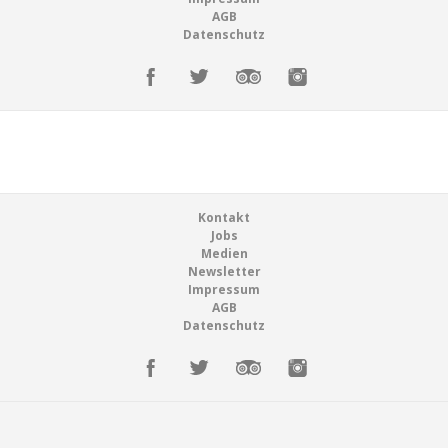
Jobs
AGB
Datenschutz
Tischreservation
Gutscheine & Shop
Login
Tischreservation
Schweiz (DE)
Login
Schweiz (DE)
Footer
Kontakt
Jobs
Medien
Newsletter
Impressum
AGB
Datenschutz