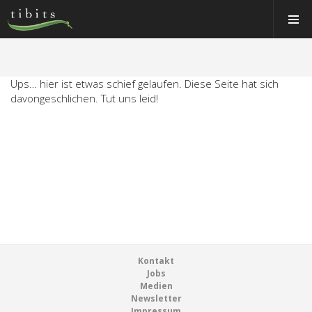
Tibits:
Tibits:
Toggle
Toggle
Home
Home
Navigat
Navigat
Main
Main
Navigation
Navigation
ESSEN&TRINKEN
RESTAURANTS
Ups… hier ist etwas schief gelaufen. Diese Seite hat sich
ESSEN&TRINKEN
davongeschlichen. Tut uns leid!
NEWS
RESTAURANTS
EVENTS
NEWS
MEMBER
EVENTS
ÜBER UNS
MEMBER
EVENTRÄUME
ÜBER UNS
CATERING
Footer
Kontakt
EVENTRÄUME
Jobs
Jobs
Medien
CATERING
Newsletter
Gutscheine & Shop
Impressum