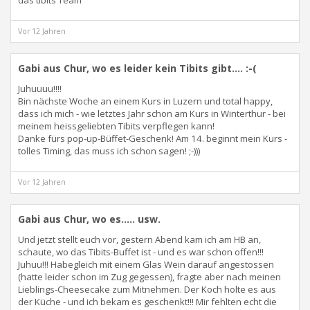
das tibits Team
Vor 12 Jahren
Gabi aus Chur, wo es leider kein Tibits gibt.... :-(
Juhuuuu!!!!
Bin nächste Woche an einem Kurs in Luzern und total happy,
dass ich mich - wie letztes Jahr schon am Kurs in Winterthur - bei
meinem heissgeliebten Tibits verpflegen kann!
Danke fürs pop-up-Büffet-Geschenk! Am 14. beginnt mein Kurs -
tolles Timing, das muss ich schon sagen! ;-)))
Vor 12 Jahren
Gabi aus Chur, wo es..... usw.
Und jetzt stellt euch vor, gestern Abend kam ich am HB an,
schaute, wo das Tibits-Buffet ist - und es war schon offen!!!
Juhuu!!! Habegleich mit einem Glas Wein darauf angestossen
(hatte leider schon im Zug gegessen), fragte aber nach meinen
Lieblings-Cheesecake zum Mitnehmen. Der Koch holte es aus
der Küche - und ich bekam es geschenkt!!! Mir fehlten echt die