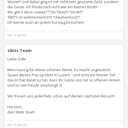
Worte!!! Und dabei ging es mir nicht ums gesparte Geld, sondern
die Geste. Ich freute mich echt wie ein kleines KInd!!!
Wo gibt's denn sowas??? Im Tibits!!! *strahl*
TIBITS ist weltmeisterlich!!! *daumenhoch*
Ich werde euch an jedem Kurstag besuchen!
Vor 12 Jahren
tibits Team
Liebe Gabi
Merci tuusig für deine schönen Worte. Es macht unglaublich
Spass dieses Pop-up tibits in Luzern - und nicht ein kleiner Teil
davon hat damit zu tun, dass ihr Gäste uns mit so offenen Armen
und so viel Freude empfangt! :D
Wir freuen uns jedenfalls schon auf deinen nächsten Besuch!
Herzlich,
dein tibits Team
Vor 12 Jahren