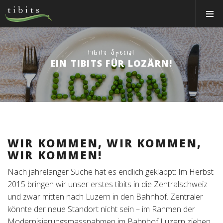
Tibits:
Toggle
Home
Navigat
Main
Navigation
ESSEN&TRINKEN
tibits Special
RESTAURANTS
EIN TIBITS FÜR LOZÄRN!
NEWS
EVENTS
MEMBER
ÜBER UNS
WIR KOMMEN, WIR KOMMEN,
WIR KOMMEN!
EVENTRÄUME
Nach jahrelanger Suche hat es endlich geklappt: Im Herbst
CATERING
2015 bringen wir unser erstes tibits in die Zentralschweiz
und zwar mitten nach Luzern in den Bahnhof. Zentraler
Jobs
könnte der neue Standort nicht sein – im Rahmen der
Modernisierungsmassnahmen im Bahnhof Luzern ziehen
Gutscheine & Shop