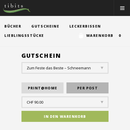
Tibits:
Toggle
Home
Navigat
Main
Navigation
ESSEN&TRINKEN
BÜCHER
GUTSCHEINE
LECKERBISSEN
RESTAURANTS
LIEBLINGSSTÜCKE
WARENKORB 0
NEWS
GUTSCHEIN
EVENTS
MEMBER
ÜBER UNS
EVENTRÄUME
CATERING
Jobs
Gutscheine & Shop