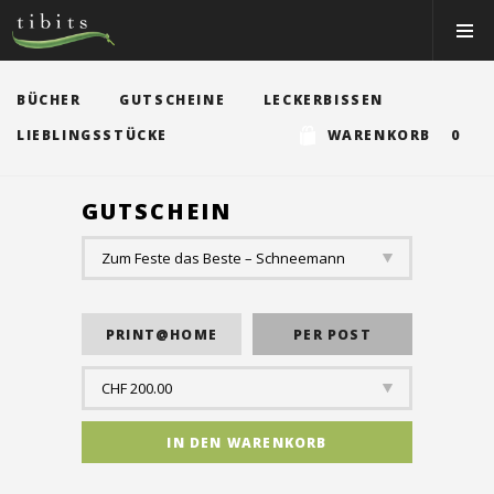
Tibits:
Toggle
Home
Navigat
Main
Navigation
ESSEN&TRINKEN
BÜCHER
GUTSCHEINE
LECKERBISSEN
RESTAURANTS
LIEBLINGSSTÜCKE
WARENKORB 0
NEWS
GUTSCHEIN
EVENTS
MEMBER
ÜBER UNS
EVENTRÄUME
CATERING
Jobs
Gutscheine & Shop