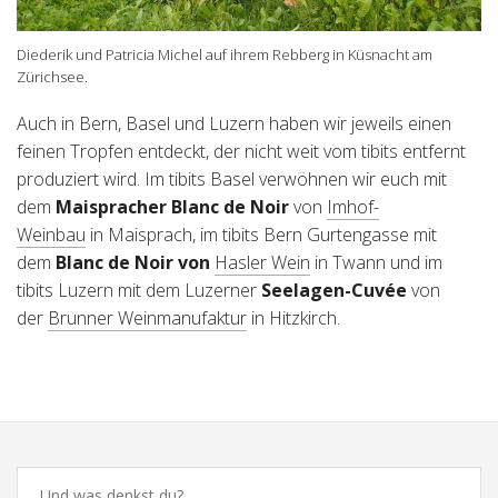
Diederik und Patricia Michel auf ihrem Rebberg in Küsnacht am
Zürichsee.
Auch in Bern, Basel und Luzern haben wir jeweils einen
feinen Tropfen entdeckt, der nicht weit vom tibits entfernt
produziert wird. Im tibits Basel verwöhnen wir euch mit
dem
Maispracher Blanc de Noir
von
Imhof-
Weinbau
in Maisprach, im tibits Bern Gurtengasse mit
dem
Blanc de Noir von
Hasler Wein
in Twann und im
tibits Luzern mit dem Luzerner
Seelagen-Cuvée
von
der
Brunner Weinmanufaktur
in Hitzkirch.
Comments