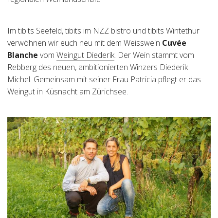
Tischreservation
Im tibits Seefeld, tibits im NZZ bistro und tibits Wintethur
Login
verwöhnen wir euch neu mit dem Weisswein
Cuvée
Blanche
vom
Weingut Diederik
. Der Wein stammt vom
Schweiz (DE)
Rebberg des neuen, ambitionierten Winzers Diederik
Michel. Gemeinsam mit seiner Frau Patricia pflegt er das
Weingut in Küsnacht am Zürichsee.