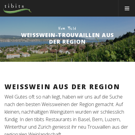
Tibits:
Toggle
Home
Navigat
Main
Navigation
ESSEN&TRINKEN
Vom Feld
WEISSWEIN-TROUVAILLEN AUS
RESTAURANTS
DER REGION
NEWS
EVENTS
MEMBER
ÜBER UNS
WEISSWEIN AUS DER REGION
Weil Gutes oft so nah liegt, haben wir uns auf die Suche
EVENTRÄUME
nach den besten Weissweinen der Region gemacht. Auf
CATERING
kleinen, nachhaltigen Weingütern wurden wir schliesslich
fündig. In den tibits Restaurants in Basel, Bern, Luzern,
Jobs
Winterthur und Zürich geniesst ihr neu Trouvaillen aus der
regionalen Weinlandschaft.
Gutscheine & Shop