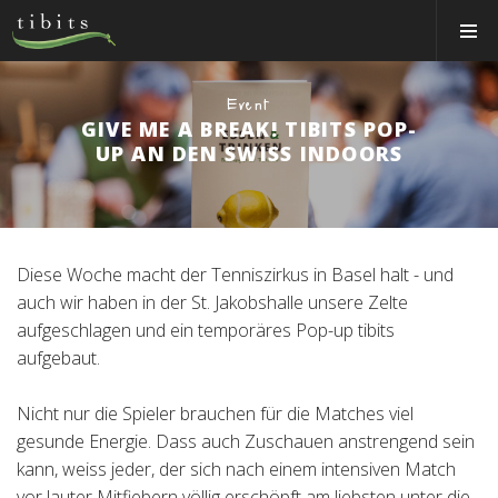
Tibits:
Toggle
Home
Navigat
Main
Navigation
ESSEN&TRINKEN
Event
GIVE ME A BREAK! TIBITS POP-
RESTAURANTS
UP AN DEN SWISS INDOORS
NEWS
EVENTS
MEMBER
Diese Woche macht der Tenniszirkus in Basel halt - und
auch wir haben in der St. Jakobshalle unsere Zelte
ÜBER UNS
aufgeschlagen und ein temporäres Pop-up tibits
aufgebaut.
EVENTRÄUME
CATERING
Nicht nur die Spieler brauchen für die Matches viel
gesunde Energie. Dass auch Zuschauen anstrengend sein
Jobs
kann, weiss jeder, der sich nach einem intensiven Match
Gutscheine & Shop
vor lauter Mitfiebern völlig erschöpft am liebsten unter die