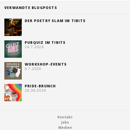
VERWANDTE BLOGPOSTS
DER POETRY SLAM IM TIBITS
PUBQUIZ IM TIBITS
24.7.2026
WORKSHOP-EVENTS
6.7.2026
PRIDE-BRUNCH
28.06.2026
Footer
Kontakt
Jobs
Medien