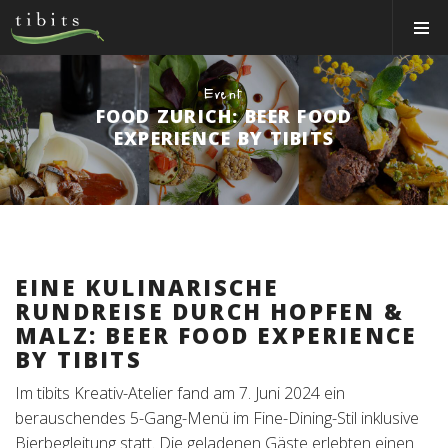
Tibits:
Toggle
Home
Navigat
Main
Navigation
ESSEN&TRINKEN
Event
FOOD ZURICH: BEER FOOD
RESTAURANTS
EXPERIENCE BY TIBITS
NEWS
EVENTS
MEMBER
ÜBER UNS
EINE KULINARISCHE
RUNDREISE DURCH HOPFEN &
EVENTRÄUME
MALZ: BEER FOOD EXPERIENCE
BY TIBITS
CATERING
Im tibits Kreativ-Atelier fand am 7. Juni 2024 ein
Jobs
berauschendes 5-Gang-Menü im Fine-Dining-Stil inklusive
Bierbegleitung statt. Die geladenen Gäste erlebten einen
Gutscheine & Shop