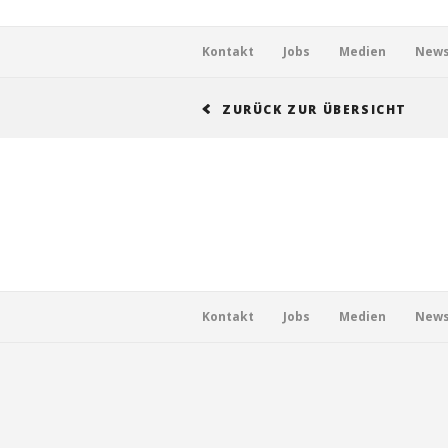
Footer
Kontakt
Jobs
Medien
News
ZURÜCK ZUR ÜBERSICHT
Footer
Kontakt
Jobs
Medien
News