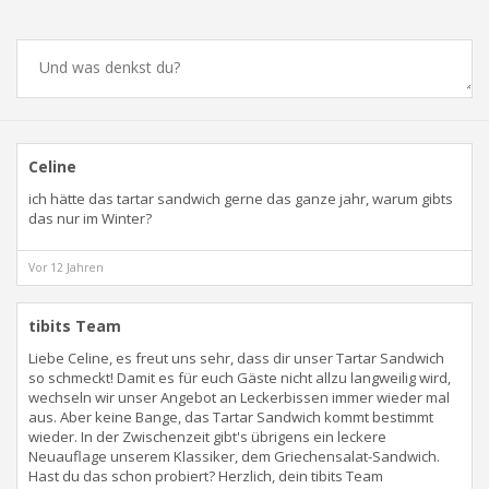
Comments
Celine
ich hätte das tartar sandwich gerne das ganze jahr, warum gibts
das nur im Winter?
Vor 12 Jahren
tibits Team
Liebe Celine, es freut uns sehr, dass dir unser Tartar Sandwich
so schmeckt! Damit es für euch Gäste nicht allzu langweilig wird,
wechseln wir unser Angebot an Leckerbissen immer wieder mal
aus. Aber keine Bange, das Tartar Sandwich kommt bestimmt
wieder. In der Zwischenzeit gibt's übrigens ein leckere
Neuauflage unserem Klassiker, dem Griechensalat-Sandwich.
Hast du das schon probiert? Herzlich, dein tibits Team