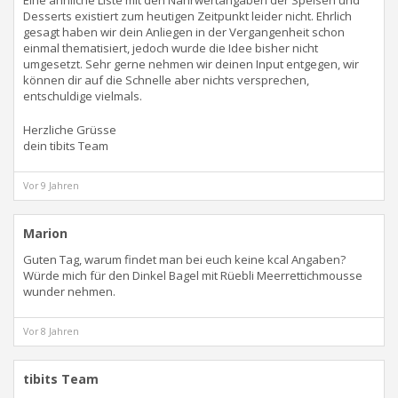
Eine ähnliche Liste mit den Nährwertangaben der Speisen und
Desserts existiert zum heutigen Zeitpunkt leider nicht. Ehrlich
gesagt haben wir dein Anliegen in der Vergangenheit schon
einmal thematisiert, jedoch wurde die Idee bisher nicht
umgesetzt. Sehr gerne nehmen wir deinen Input entgegen, wir
können dir auf die Schnelle aber nichts versprechen,
entschuldige vielmals.
Herzliche Grüsse
dein tibits Team
Vor 9 Jahren
Marion
Guten Tag, warum findet man bei euch keine kcal Angaben?
Würde mich für den Dinkel Bagel mit Rüebli Meerrettichmousse
wunder nehmen.
Vor 8 Jahren
tibits Team