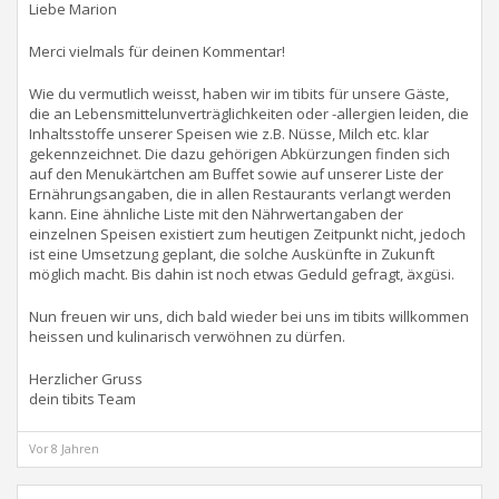
Liebe Marion
Merci vielmals für deinen Kommentar!
Wie du vermutlich weisst, haben wir im tibits für unsere Gäste,
die an Lebensmittelunverträglichkeiten oder -allergien leiden, die
Inhaltsstoffe unserer Speisen wie z.B. Nüsse, Milch etc. klar
gekennzeichnet. Die dazu gehörigen Abkürzungen finden sich
auf den Menukärtchen am Buffet sowie auf unserer Liste der
Ernährungsangaben, die in allen Restaurants verlangt werden
kann. Eine ähnliche Liste mit den Nährwertangaben der
einzelnen Speisen existiert zum heutigen Zeitpunkt nicht, jedoch
ist eine Umsetzung geplant, die solche Auskünfte in Zukunft
möglich macht. Bis dahin ist noch etwas Geduld gefragt, äxgüsi.
Nun freuen wir uns, dich bald wieder bei uns im tibits willkommen
heissen und kulinarisch verwöhnen zu dürfen.
Herzlicher Gruss
dein tibits Team
Vor 8 Jahren