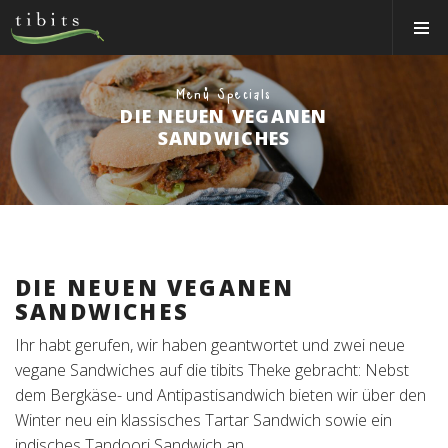
Tibits:
Toggle
Home
Navigat
Main
Navigation
ESSEN&TRINKEN
Menü Specials
DIE NEUEN VEGANEN
RESTAURANTS
SANDWICHES
NEWS
EVENTS
MEMBER
ÜBER UNS
DIE NEUEN VEGANEN
SANDWICHES
EVENTRÄUME
Ihr habt gerufen, wir haben geantwortet und zwei neue
CATERING
vegane Sandwiches auf die tibits Theke gebracht: Nebst
dem Bergkäse- und Antipastisandwich bieten wir über den
Jobs
Winter neu ein klassisches Tartar Sandwich sowie ein
indisches Tandoori Sandwich an.
Gutscheine & Shop