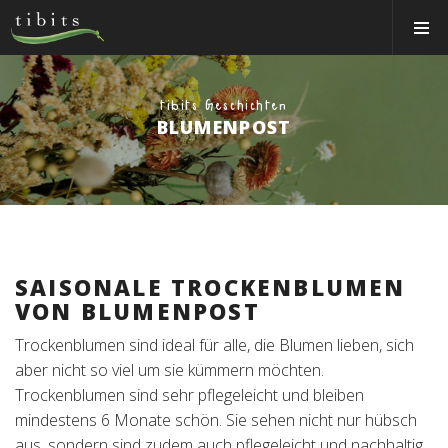
Tibits:
Toggle
Home
Navigat
Main
Navigation
ESSEN&TRINKEN
tibits Geschichten
RESTAURANTS
BLUMENPOST
NEWS
EVENTS
MEMBER
ÜBER UNS
SAISONALE TROCKENBLUMEN
VON BLUMENPOST
EVENTRÄUME
Trockenblumen sind ideal für alle, die Blumen lieben, sich
CATERING
aber nicht so viel um sie kümmern möchten.
Trockenblumen sind sehr pflegeleicht und bleiben
Jobs
mindestens 6 Monate schön. Sie sehen nicht nur hübsch
aus, sondern sind zudem auch pflegeleicht und nachhaltig.
Gutscheine & Shop