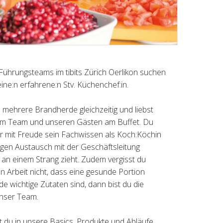
Führungsteams im tibits Zürich Oerlikon suchen
ine:n erfahrene:n Stv. Küchenchef:in.
mehrere Brandherde gleichzeitig und liebst
zum Team und unseren Gästen am Buffet. Du
er mit Freude sein Fachwissen als Koch:Köchin
ngen Austausch mit der Geschäftsleitung
an einem Strang zieht. Zudem vergisst du
n Arbeit nicht, dass eine gesunde Portion
 wichtige Zutaten sind, dann bist du die
 unser Team.
 du in unsere Basics, Produkte und Abläufe