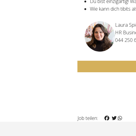
Du bist einzigartig! 
Wie kann dich tibits a
Laura Spi
HR Busin
044 250 
Job teilen: