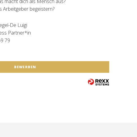
Was macht dich als Mensch aus?
ls Arbeitgeber begeistern?
egel-De Luigi
ess Partner*in
69 79
BEWERBEN