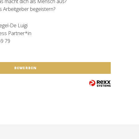
Was macht dich als Mensch aus?
ls Arbeitgeber begeistern?
egel-De Luigi
ess Partner*in
69 79
BEWERBEN