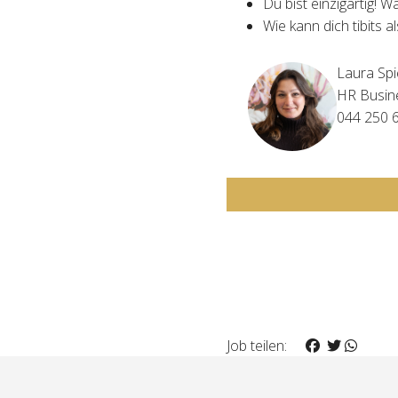
Du bist einzigartig! 
Wie kann dich tibits a
Laura Spi
HR Busin
044 250 
Job teilen: