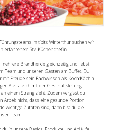
Führungsteams im tibits Winterthur suchen wir
n erfahrene:n Stv. Küchenchef:in.
mehrere Brandherde gleichzeitig und liebst
zum Team und unseren Gästen am Buffet. Du
er mit Freude sein Fachwissen als Koch:Köchin
ngen Austausch mit der Geschäftsleitung
an einem Strang zieht. Zudem vergisst du
n Arbeit nicht, dass eine gesunde Portion
 wichtige Zutaten sind, dann bist du die
 unser Team.
 du in unsere Basics, Produkte und Abläufe