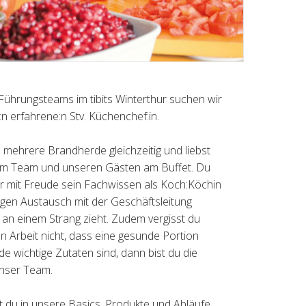
Führungsteams im tibits Winterthur suchen wir
n erfahrene:n Stv. Küchenchef:in.
mehrere Brandherde gleichzeitig und liebst
zum Team und unseren Gästen am Buffet. Du
er mit Freude sein Fachwissen als Koch:Köchin
ngen Austausch mit der Geschäftsleitung
an einem Strang zieht. Zudem vergisst du
n Arbeit nicht, dass eine gesunde Portion
 wichtige Zutaten sind, dann bist du die
 unser Team.
 du in unsere Basics, Produkte und Abläufe