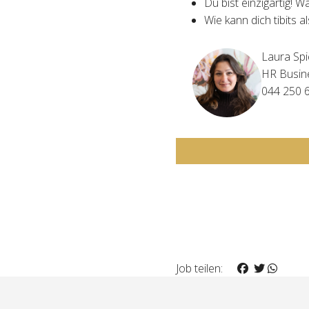
Du bist einzigartig! 
Wie kann dich tibits a
Laura Spi
HR Busin
044 250 
Job teilen: