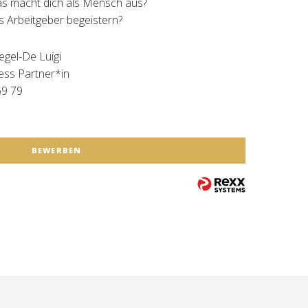
Was macht dich als Mensch aus?
ls Arbeitgeber begeistern?
egel-De Luigi
ess Partner*in
69 79
BEWERBEN