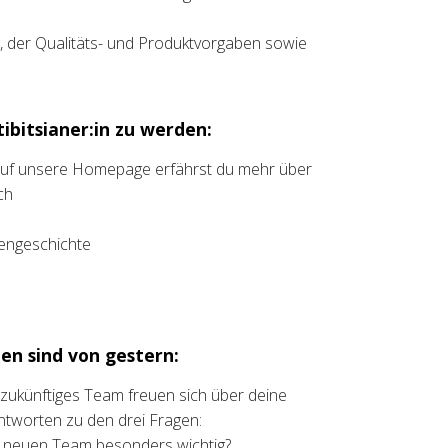
s, der Qualitäts- und Produktvorgaben sowie
ibitsianer:in zu werden:
 auf unsere Homepage erfährst du mehr über
ch
liengeschichte
en sind von gestern:
t zukünftiges Team freuen sich über deine
ntworten zu den drei Fragen:
m neuen Team besonders wichtig?